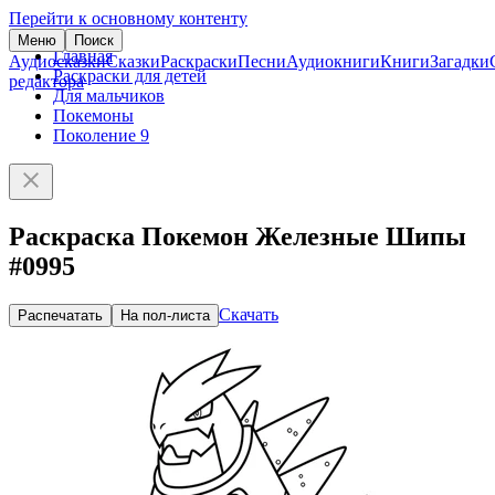
Перейти к основному контенту
Меню
Поиск
Главная
Аудиосказки
Сказки
Раскраски
Песни
Аудиокниги
Книги
Загадки
Раскраски для детей
редактора
Для мальчиков
Покемоны
Поколение 9
Раскраска Покемон Железные Шипы
#0995
Скачать
Распечатать
На пол-листа