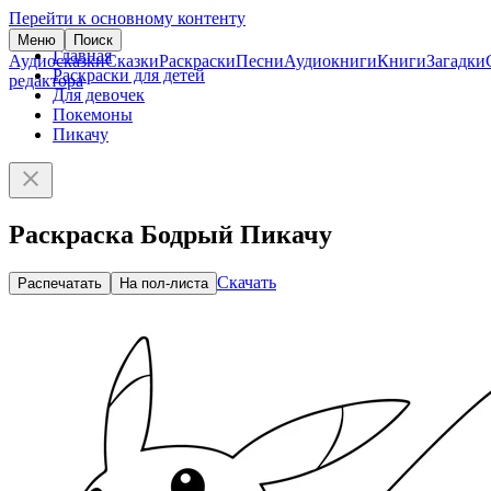
Перейти к основному контенту
Меню
Поиск
Главная
Аудиосказки
Сказки
Раскраски
Песни
Аудиокниги
Книги
Загадки
Раскраски для детей
редактора
Для девочек
Покемоны
Пикачу
Раскраска Бодрый Пикачу
Скачать
Распечатать
На пол-листа