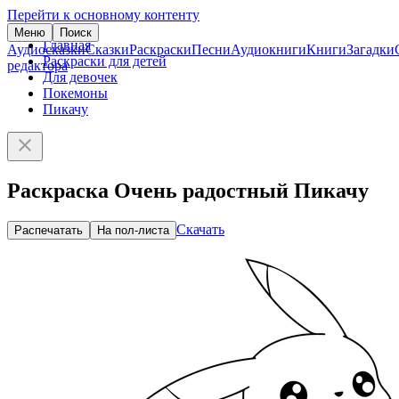
Перейти к основному контенту
Меню
Поиск
Главная
Аудиосказки
Сказки
Раскраски
Песни
Аудиокниги
Книги
Загадки
Раскраски для детей
редактора
Для девочек
Покемоны
Пикачу
Раскраска Очень радостный Пикачу
Скачать
Распечатать
На пол-листа