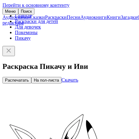
Перейти к основному контенту
Меню
Поиск
Главная
Аудиосказки
Сказки
Раскраски
Песни
Аудиокниги
Книги
Загадки
Раскраски для детей
редактора
Для девочек
Покемоны
Пикачу
Раскраска Пикачу и Иви
Скачать
Распечатать
На пол-листа