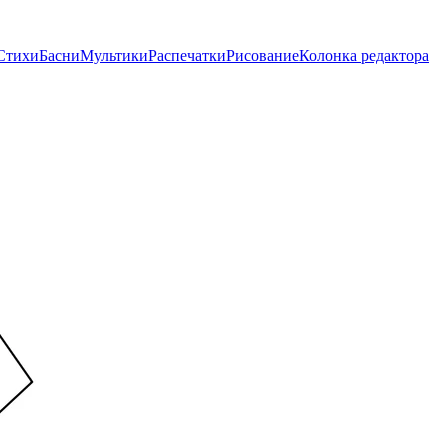
Стихи
Басни
Мультики
Распечатки
Рисование
Колонка редактора