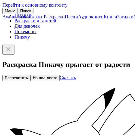
Перейти к основному контенту
Меню
Поиск
Главная
Аудиосказки
Сказки
Раскраски
Песни
Аудиокниги
Книги
Загадки
Раскраски для детей
Для девочек
Покемоны
Пикачу
Раскраска Пикачу прыгает от радости
Скачать
Распечатать
На пол-листа