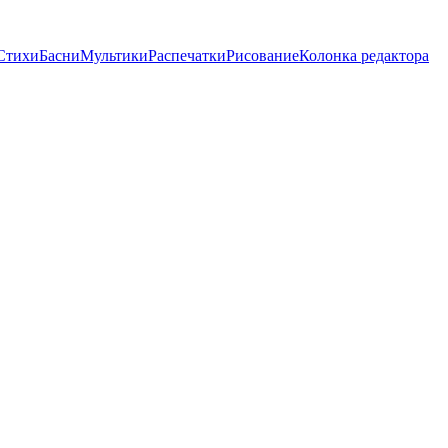
Стихи
Басни
Мультики
Распечатки
Рисование
Колонка редактора