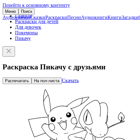
Перейти к основному контенту
Меню
Поиск
Главная
Аудиосказки
Сказки
Раскраски
Песни
Аудиокниги
Книги
Загадки
Раскраски для детей
Для девочек
Покемоны
Пикачу
Раскраска Пикачу с друзьями
Скачать
Распечатать
На пол-листа