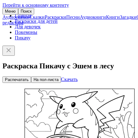
Перейти к основному контенту
Меню
Поиск
Главная
Аудиосказки
Сказки
Раскраски
Песни
Аудиокниги
Книги
Загадки
Раскраски для детей
редактора
Для девочек
Покемоны
Пикачу
Раскраска Пикачу с Эшем в лесу
Скачать
Распечатать
На пол-листа