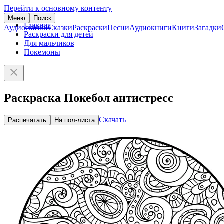
Перейти к основному контенту
Меню
Поиск
Главная
Аудиосказки
Сказки
Раскраски
Песни
Аудиокниги
Книги
Загадки
Раскраски для детей
Для мальчиков
Покемоны
Раскраска Покебол антистресс
Скачать
Распечатать
На пол-листа