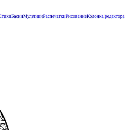
Стихи
Басни
Мультики
Распечатки
Рисование
Колонка редактора