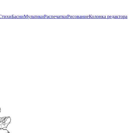
Стихи
Басни
Мультики
Распечатки
Рисование
Колонка редактора