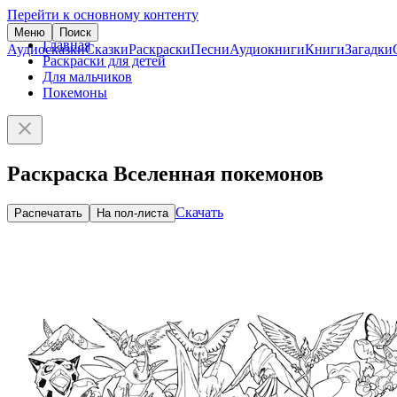
Перейти к основному контенту
Меню
Поиск
Главная
Аудиосказки
Сказки
Раскраски
Песни
Аудиокниги
Книги
Загадки
Раскраски для детей
Для мальчиков
Покемоны
Раскраска Вселенная покемонов
Скачать
Распечатать
На пол-листа