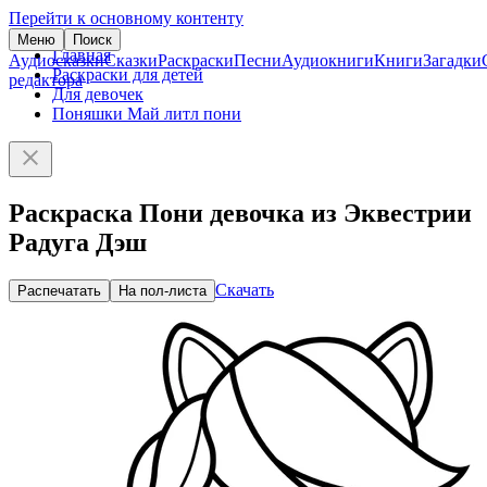
Перейти к основному контенту
Меню
Поиск
Главная
Аудиосказки
Сказки
Раскраски
Песни
Аудиокниги
Книги
Загадки
Раскраски для детей
редактора
Для девочек
Поняшки Май литл пони
Раскраска Пони девочка из Эквестрии
Радуга Дэш
Скачать
Распечатать
На пол-листа