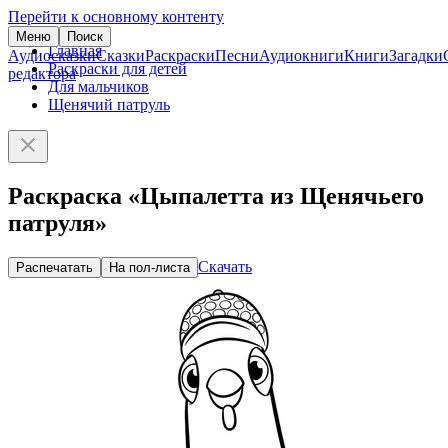
Перейти к основному контенту
Меню
Поиск
Главная
Аудиосказки
Сказки
Раскраски
Песни
Аудиокниги
Книги
Загадки
Раскраски для детей
редактора
Для мальчиков
Щенячий патруль
Раскраска «Цыпалетта из Щенячьего
патруля»
Скачать
Распечатать
На пол-листа