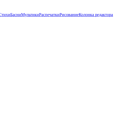
Стихи
Басни
Мультики
Распечатки
Рисование
Колонка редактора