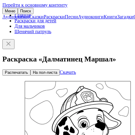
Перейти к основному контенту
Меню
Поиск
Главная
Аудиосказки
Сказки
Раскраски
Песни
Аудиокниги
Книги
Загадки
Раскраски для детей
Для мальчиков
Щенячий патруль
Раскраска «Далматинец Маршал»
Скачать
Распечатать
На пол-листа