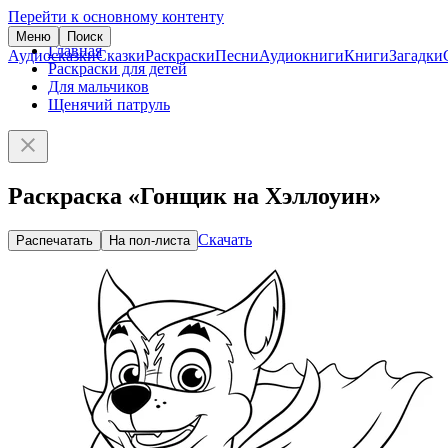
Перейти к основному контенту
Меню
Поиск
Главная
Аудиосказки
Сказки
Раскраски
Песни
Аудиокниги
Книги
Загадки
Раскраски для детей
Для мальчиков
Щенячий патруль
Раскраска «Гонщик на Хэллоуин»
Скачать
Распечатать
На пол-листа