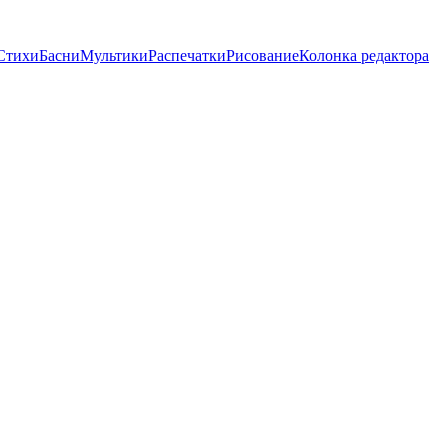
Стихи
Басни
Мультики
Распечатки
Рисование
Колонка редактора