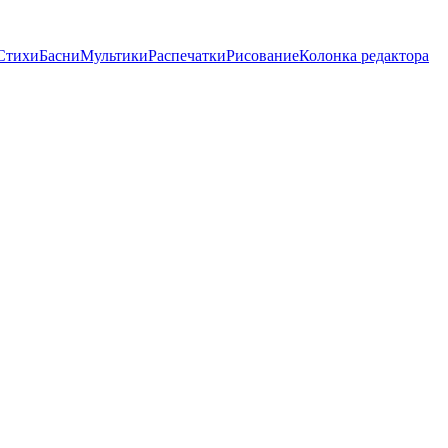
Стихи
Басни
Мультики
Распечатки
Рисование
Колонка редактора