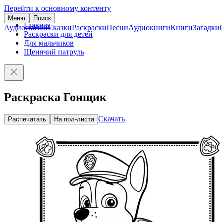
Перейти к основному контенту
Меню
Поиск
Главная
Аудиосказки
Сказки
Раскраски
Песни
Аудиокниги
Книги
Загадки
Раскраски для детей
Для мальчиков
Щенячий патруль
Раскраска Гонщик
Скачать
Распечатать
На пол-листа