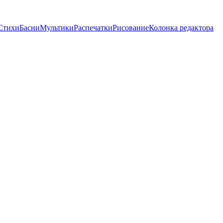
Стихи
Басни
Мультики
Распечатки
Рисование
Колонка редактора