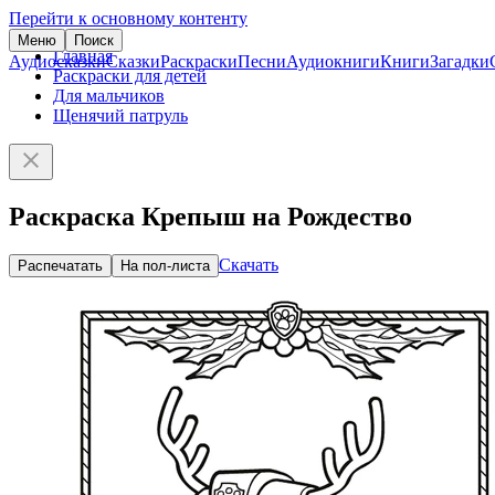
Перейти к основному контенту
Меню
Поиск
Главная
Аудиосказки
Сказки
Раскраски
Песни
Аудиокниги
Книги
Загадки
Раскраски для детей
Для мальчиков
Щенячий патруль
Раскраска Крепыш на Рождество
Скачать
Распечатать
На пол-листа