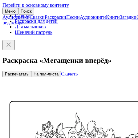
Перейти к основному контенту
Меню
Поиск
Главная
Аудиосказки
Сказки
Раскраски
Песни
Аудиокниги
Книги
Загадки
Раскраски для детей
редактора
Для мальчиков
Щенячий патруль
Раскраска «Мегащенки вперёд»
Скачать
Распечатать
На пол-листа