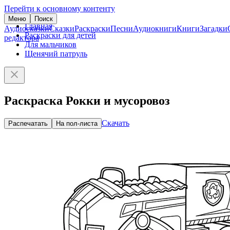
Перейти к основному контенту
Меню
Поиск
Главная
Аудиосказки
Сказки
Раскраски
Песни
Аудиокниги
Книги
Загадки
Раскраски для детей
редактора
Для мальчиков
Щенячий патруль
Раскраска Рокки и мусоровоз
Скачать
Распечатать
На пол-листа