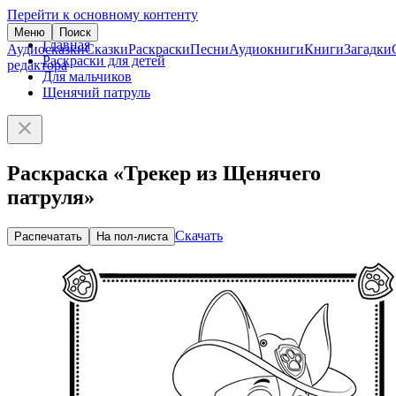
Перейти к основному контенту
Меню
Поиск
Главная
Аудиосказки
Сказки
Раскраски
Песни
Аудиокниги
Книги
Загадки
Раскраски для детей
редактора
Для мальчиков
Щенячий патруль
Раскраска «Трекер из Щенячего
патруля»
Скачать
Распечатать
На пол-листа