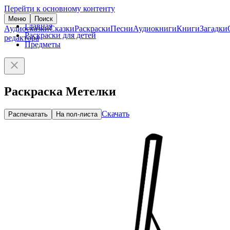
Перейти к основному контенту
Меню
Поиск
Главная
Аудиосказки
Сказки
Раскраски
Песни
Аудиокниги
Книги
Загадки
Раскраски для детей
редактора
Предметы
Раскраска Метелки
Скачать
Распечатать
На пол-листа