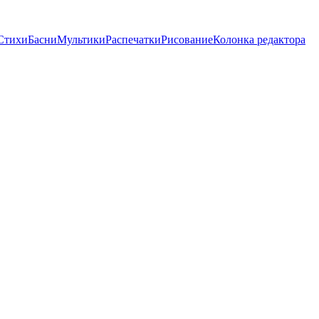
Стихи
Басни
Мультики
Распечатки
Рисование
Колонка редактора