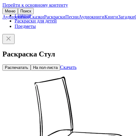
Перейти к основному контенту
Меню
Поиск
Главная
Аудиосказки
Сказки
Раскраски
Песни
Аудиокниги
Книги
Загадки
Раскраски для детей
Предметы
Раскраска Стул
Скачать
Распечатать
На пол-листа