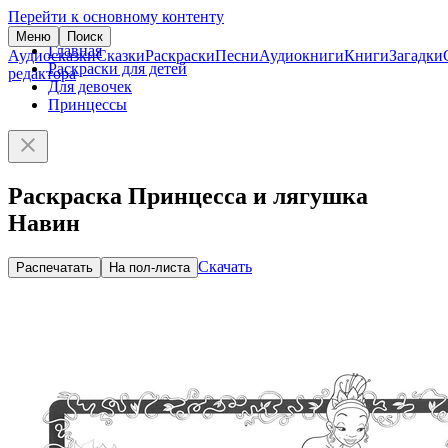
Перейти к основному контенту
Меню
Поиск
Главная
Аудиосказки
Сказки
Раскраски
Песни
Аудиокниги
Книги
Загадки
Раскраски для детей
редактора
Для девочек
Принцессы
Раскраска Принцесса и лягушка
Навин
Скачать
Распечатать
На пол-листа