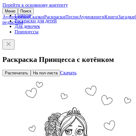
Перейти к основному контенту
Меню
Поиск
Главная
Аудиосказки
Сказки
Раскраски
Песни
Аудиокниги
Книги
Загадки
Раскраски для детей
редактора
Для девочек
Принцессы
Раскраска Принцесса с котёнком
Скачать
Распечатать
На пол-листа