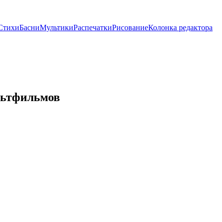
Стихи
Басни
Мультики
Распечатки
Рисование
Колонка редактора
льтфильмов