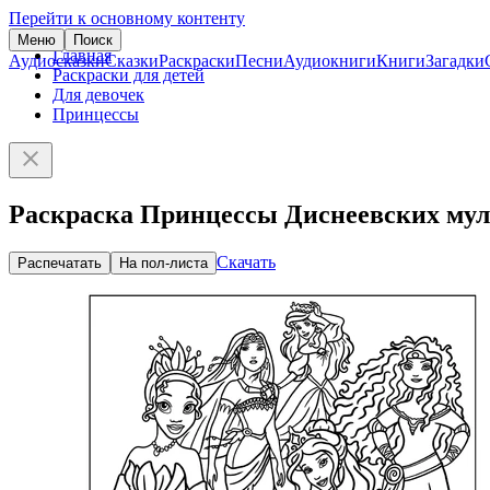
Перейти к основному контенту
Меню
Поиск
Главная
Аудиосказки
Сказки
Раскраски
Песни
Аудиокниги
Книги
Загадки
Раскраски для детей
Для девочек
Принцессы
Раскраска Принцессы Диснеевских му
Скачать
Распечатать
На пол-листа