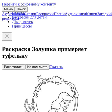
Перейти к основному контенту
Меню
Поиск
Главная
Аудиосказки
Сказки
Раскраски
Песни
Аудиокниги
Книги
Загадки
Раскраски для детей
редактора
Для девочек
Принцессы
Раскраска Золушка примеряет
туфельку
Скачать
Распечатать
На пол-листа