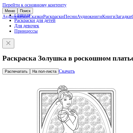
Перейти к основному контенту
Меню
Поиск
Главная
Аудиосказки
Сказки
Раскраски
Песни
Аудиокниги
Книги
Загадки
Раскраски для детей
Для девочек
Принцессы
Раскраска Золушка в роскошном плать
Скачать
Распечатать
На пол-листа