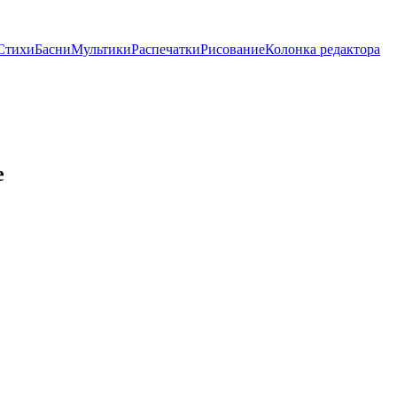
Стихи
Басни
Мультики
Распечатки
Рисование
Колонка редактора
е