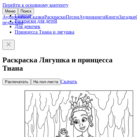
Перейти к основному контенту
Меню
Поиск
Главная
Аудиосказки
Сказки
Раскраски
Песни
Аудиокниги
Книги
Загадки
Раскраски для детей
редактора
Для девочек
Принцесса Тиана и лягушка
Раскраска Лягушка и принцесса
Тиана
Скачать
Распечатать
На пол-листа