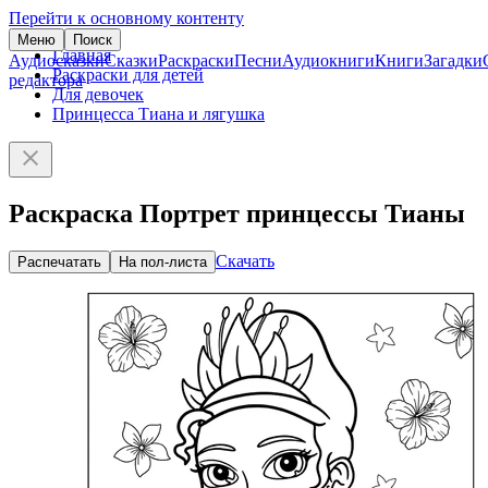
Перейти к основному контенту
Меню
Поиск
Главная
Аудиосказки
Сказки
Раскраски
Песни
Аудиокниги
Книги
Загадки
Раскраски для детей
редактора
Для девочек
Принцесса Тиана и лягушка
Раскраска Портрет принцессы Тианы
Скачать
Распечатать
На пол-листа