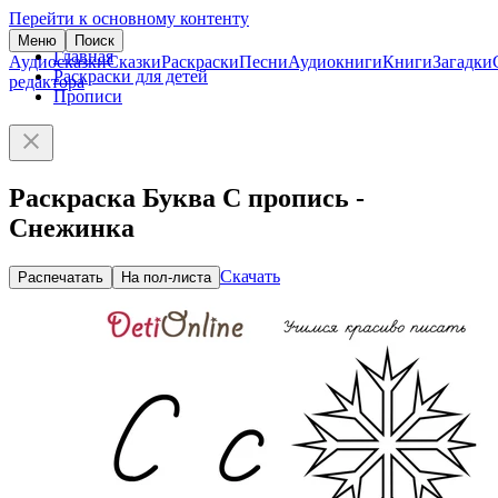
Перейти к основному контенту
Меню
Поиск
Главная
Аудиосказки
Сказки
Раскраски
Песни
Аудиокниги
Книги
Загадки
Раскраски для детей
редактора
Прописи
Раскраска Буква С пропись -
Снежинка
Скачать
Распечатать
На пол-листа