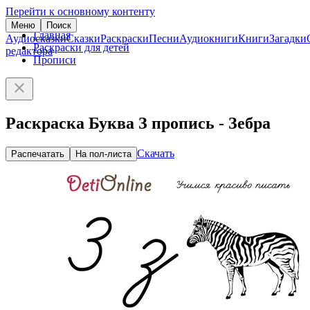
Перейти к основному контенту
Меню
Поиск
Главная
Аудиосказки
Сказки
Раскраски
Песни
Аудиокниги
Книги
Загадки
Раскраски для детей
редактора
Прописи
Раскраска Буква З пропись - Зебра
Скачать
Распечатать
На пол-листа