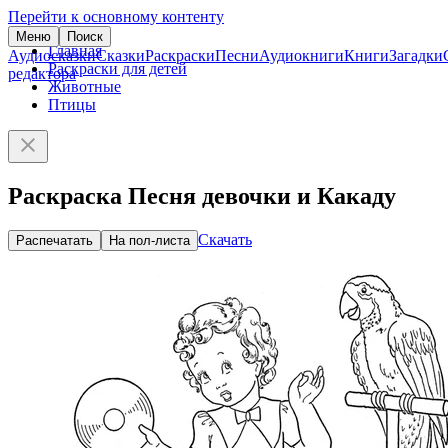
Перейти к основному контенту
Меню
Поиск
Главная
Аудиосказки
Сказки
Раскраски
Песни
Аудиокниги
Книги
Загадки
Раскраски для детей
редактора
Животные
Птицы
Раскраска Песня девочки и Какаду
Скачать
Распечатать
На пол-листа