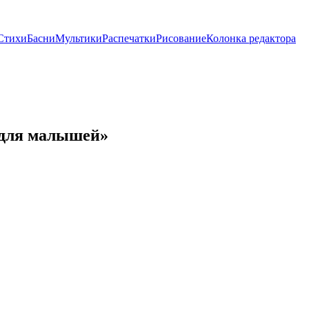
Стихи
Басни
Мультики
Распечатки
Рисование
Колонка редактора
 для малышей»