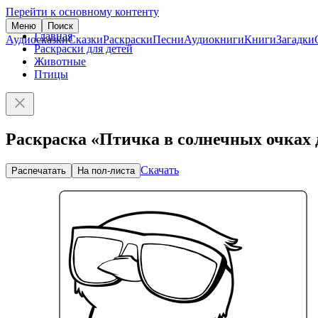
Перейти к основному контенту
Меню
Поиск
Главная
Аудиосказки
Сказки
Раскраски
Песни
Аудиокниги
Книги
Загадки
Раскраски для детей
Животные
Птицы
Раскраска «Птичка в солнечных очках
Скачать
Распечатать
На пол-листа