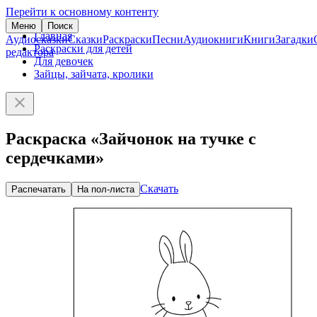
Перейти к основному контенту
Меню
Поиск
Главная
Аудиосказки
Сказки
Раскраски
Песни
Аудиокниги
Книги
Загадки
Раскраски для детей
редактора
Для девочек
Зайцы, зайчата, кролики
Раскраска «Зайчонок на тучке с
сердечками»
Скачать
Распечатать
На пол-листа