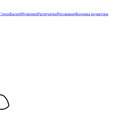
Стихи
Басни
Мультики
Распечатки
Рисование
Колонка редактора