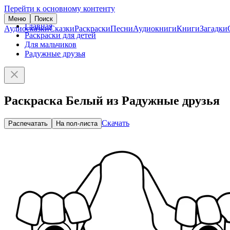
Перейти к основному контенту
Меню
Поиск
Главная
Аудиосказки
Сказки
Раскраски
Песни
Аудиокниги
Книги
Загадки
Раскраски для детей
Для мальчиков
Радужные друзья
Раскраска Белый из Радужные друзья
Скачать
Распечатать
На пол-листа