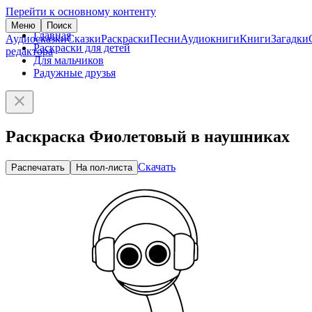
Перейти к основному контенту
Меню
Поиск
Главная
Аудиосказки
Сказки
Раскраски
Песни
Аудиокниги
Книги
Загадки
Раскраски для детей
редактора
Для мальчиков
Радужные друзья
Раскраска Фиолетовый в наушниках
Скачать
Распечатать
На пол-листа