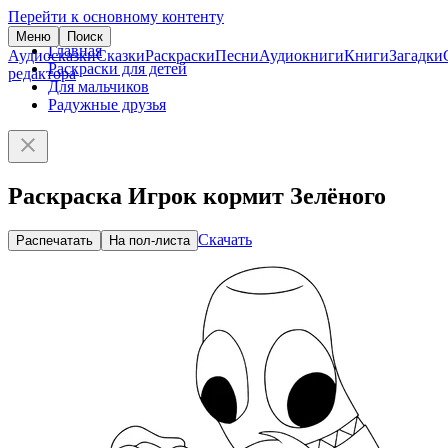
Перейти к основному контенту
Меню
Поиск
Главная
Аудиосказки
Сказки
Раскраски
Песни
Аудиокниги
Книги
Загадки
Раскраски для детей
редактора
Для мальчиков
Радужные друзья
Раскраска Игрок кормит Зелёного
Скачать
Распечатать
На пол-листа