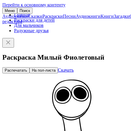
Перейти к основному контенту
Меню
Поиск
Главная
Аудиосказки
Сказки
Раскраски
Песни
Аудиокниги
Книги
Загадки
Раскраски для детей
редактора
Для мальчиков
Радужные друзья
Раскраска Милый Фиолетовый
Скачать
Распечатать
На пол-листа