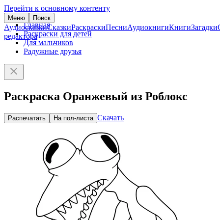
Перейти к основному контенту
Меню
Поиск
Главная
Аудиосказки
Сказки
Раскраски
Песни
Аудиокниги
Книги
Загадки
Раскраски для детей
редактора
Для мальчиков
Радужные друзья
Раскраска Оранжевый из Роблокс
Скачать
Распечатать
На пол-листа