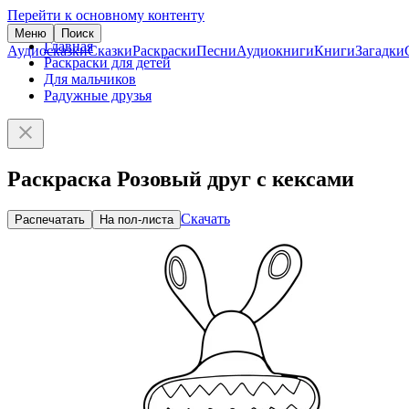
Перейти к основному контенту
Меню
Поиск
Главная
Аудиосказки
Сказки
Раскраски
Песни
Аудиокниги
Книги
Загадки
Раскраски для детей
Для мальчиков
Радужные друзья
Раскраска Розовый друг с кексами
Скачать
Распечатать
На пол-листа