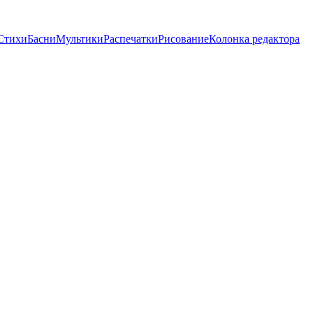
Стихи
Басни
Мультики
Распечатки
Рисование
Колонка редактора