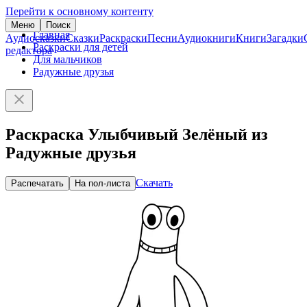
Перейти к основному контенту
Меню
Поиск
Главная
Аудиосказки
Сказки
Раскраски
Песни
Аудиокниги
Книги
Загадки
Раскраски для детей
редактора
Для мальчиков
Радужные друзья
Раскраска Улыбчивый Зелёный из
Радужные друзья
Скачать
Распечатать
На пол-листа