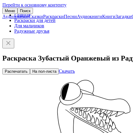
Перейти к основному контенту
Меню
Поиск
Главная
Аудиосказки
Сказки
Раскраски
Песни
Аудиокниги
Книги
Загадки
Раскраски для детей
Для мальчиков
Радужные друзья
Раскраска Зубастый Оранжевый из Рад
Скачать
Распечатать
На пол-листа