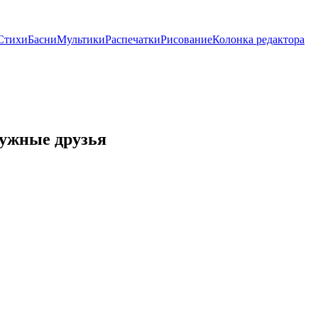
Стихи
Басни
Мультики
Распечатки
Рисование
Колонка редактора
ужные друзья