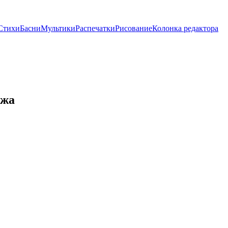
Стихи
Басни
Мультики
Распечатки
Рисование
Колонка редактора
ажа