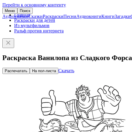
Перейти к основному контенту
Меню
Поиск
Главная
Аудиосказки
Сказки
Раскраски
Песни
Аудиокниги
Книги
Загадки
Раскраски для детей
Из мультфильмов
Ральф против интернета
Раскраска Ванилопа из Сладкого Форс
Скачать
Распечатать
На пол-листа