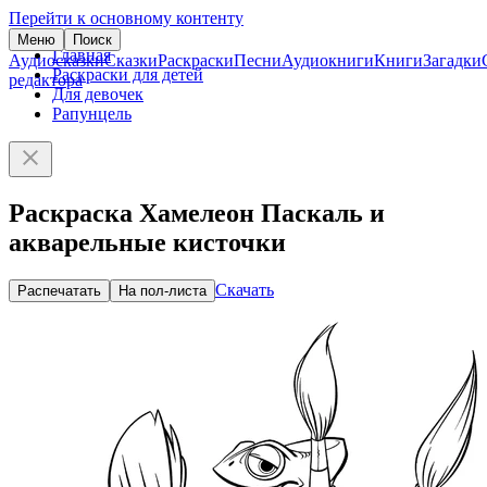
Перейти к основному контенту
Меню
Поиск
Главная
Аудиосказки
Сказки
Раскраски
Песни
Аудиокниги
Книги
Загадки
Раскраски для детей
редактора
Для девочек
Рапунцель
Раскраска Хамелеон Паскаль и
акварельные кисточки
Скачать
Распечатать
На пол-листа