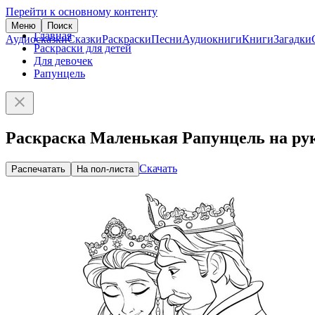
Перейти к основному контенту
Меню
Поиск
Главная
Аудиосказки
Сказки
Раскраски
Песни
Аудиокниги
Книги
Загадки
Раскраски для детей
Для девочек
Рапунцель
Раскраска Маленькая Рапунцель на рук
Скачать
Распечатать
На пол-листа