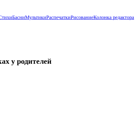
Стихи
Басни
Мультики
Распечатки
Рисование
Колонка редактора
ах у родителей