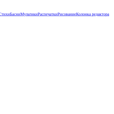
Стихи
Басни
Мультики
Распечатки
Рисование
Колонка редактора