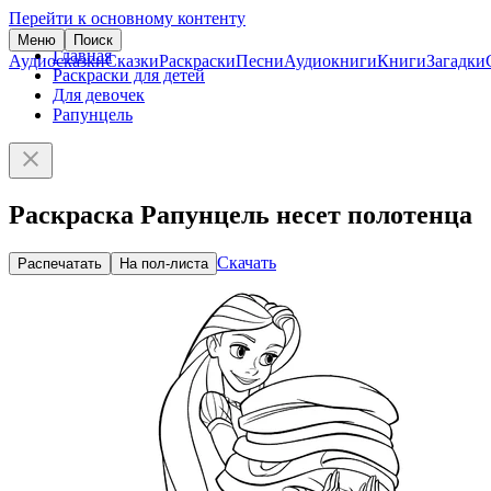
Перейти к основному контенту
Меню
Поиск
Главная
Аудиосказки
Сказки
Раскраски
Песни
Аудиокниги
Книги
Загадки
Раскраски для детей
Для девочек
Рапунцель
Раскраска Рапунцель несет полотенца
Скачать
Распечатать
На пол-листа