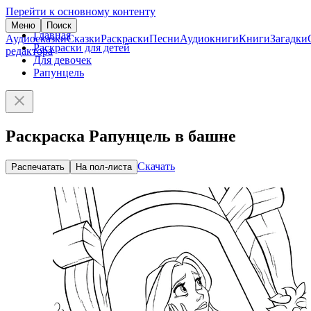
Перейти к основному контенту
Меню
Поиск
Главная
Аудиосказки
Сказки
Раскраски
Песни
Аудиокниги
Книги
Загадки
Раскраски для детей
редактора
Для девочек
Рапунцель
Раскраска Рапунцель в башне
Скачать
Распечатать
На пол-листа