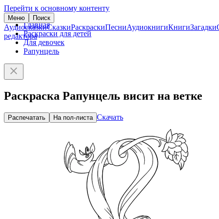
Перейти к основному контенту
Меню
Поиск
Главная
Аудиосказки
Сказки
Раскраски
Песни
Аудиокниги
Книги
Загадки
Раскраски для детей
редактора
Для девочек
Рапунцель
Раскраска Рапунцель висит на ветке
Скачать
Распечатать
На пол-листа