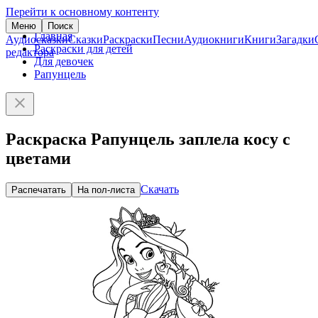
Перейти к основному контенту
Меню
Поиск
Главная
Аудиосказки
Сказки
Раскраски
Песни
Аудиокниги
Книги
Загадки
Раскраски для детей
редактора
Для девочек
Рапунцель
Раскраска Рапунцель заплела косу с
цветами
Скачать
Распечатать
На пол-листа