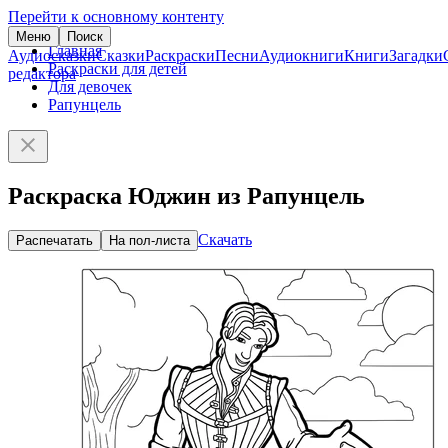
Перейти к основному контенту
Меню
Поиск
Главная
Аудиосказки
Сказки
Раскраски
Песни
Аудиокниги
Книги
Загадки
Раскраски для детей
редактора
Для девочек
Рапунцель
Раскраска Юджин из Рапунцель
Скачать
Распечатать
На пол-листа