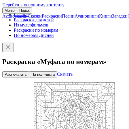
Перейти к основному контенту
Меню
Поиск
Главная
Аудиосказки
Сказки
Раскраски
Песни
Аудиокниги
Книги
Загадки
Раскраски для детей
Из мультфильмов
Раскраски по номерам
По номерам Дисней
Раскраска «Муфаса по номерам»
Скачать
Распечатать
На пол-листа