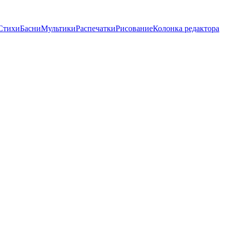
Стихи
Басни
Мультики
Распечатки
Рисование
Колонка редактора