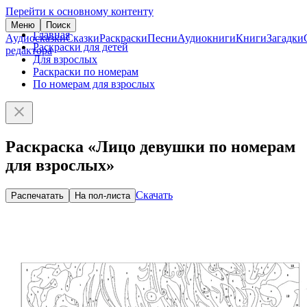
Перейти к основному контенту
Меню
Поиск
Главная
Аудиосказки
Сказки
Раскраски
Песни
Аудиокниги
Книги
Загадки
Раскраски для детей
редактора
Для взрослых
Раскраски по номерам
По номерам для взрослых
Раскраска «Лицо девушки по номерам
для взрослых»
Скачать
Распечатать
На пол-листа